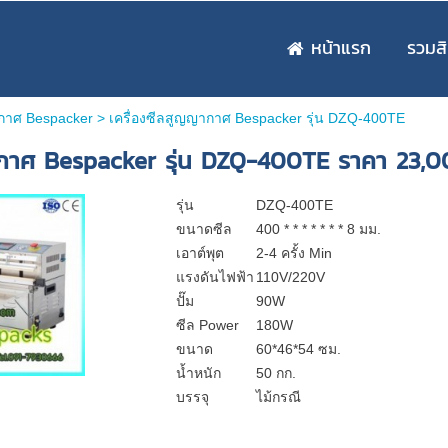
หน้าแรก
รวมสิ
ากาศ Bespacker
>
เครื่องซีลสูญญากาศ Bespacker รุ่น DZQ-400TE
ากาศ Bespacker รุ่น DZQ-400TE ราคา 23,
รุ่น
DZQ-400TE
ขนาดซีล
400 * * * * * * * 8 มม.
เอาต์พุต
2-4 ครั้ง Min
แรงดันไฟฟ้า
110V/220V
ปั๊ม
90W
ซีล Power
180W
ขนาด
60*46*54 ซม.
น้ำหนัก
50 กก.
บรรจุ
ไม้กรณี