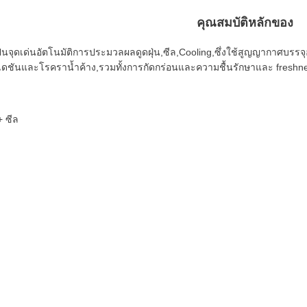
คุณสมบัติหลักของ
็นจุดเด่นอัตโนมัติการประมวลผลดูดฝุ่น,ซีล,Cooling,ซึ่งใช้สูญญากาศบรรจ
เดชันและโรคราน้ำค้าง,รวมทั้งการกัดกร่อนและความชื้นรักษาและ freshne
 ซีล