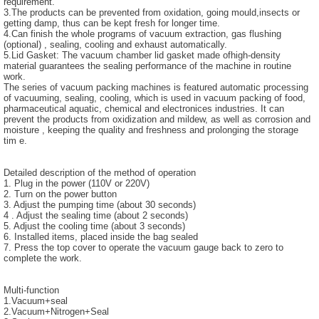
requirement.
3.The products can be prevented from oxidation, going mould,insects or
getting damp, thus can be kept fresh for longer time.
4.Can finish the whole programs of vacuum extraction, gas flushing
(optional) , sealing, cooling and exhaust automatically.
5.Lid Gasket: The vacuum chamber lid gasket made ofhigh-density
material guarantees the sealing performance of the machine in routine
work.
The series of vacuum packing machines is featured automatic processing
of vacuuming, sealing, cooling, which is used in vacuum packing of food,
pharmaceutical aquatic, chemical and electronices industries. It can
prevent the products from oxidization and mildew, as well as corrosion and
moisture , keeping the quality and freshness and prolonging the storage
tim e.
Detailed description of the method of operation
1. Plug in the power (110V or 220V)
2. Turn on the power button
3. Adjust the pumping time (about 30 seconds)
4 . Adjust the sealing time (about 2 seconds)
5. Adjust the cooling time (about 3 seconds)
6. Installed items, placed inside the bag sealed
7. Press the top cover to operate the vacuum gauge back to zero to
complete the work.
Multi-function
1.Vacuum+seal
2.Vacuum+Nitrogen+Seal