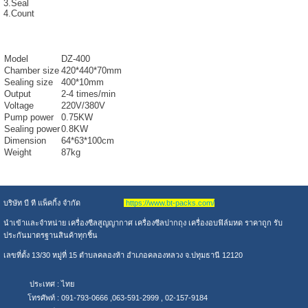
3.Seal
4.Count
Model
DZ-400
Chamber size
420*440*70mm
Sealing size
400*10mm
Output
2-4 times/min
Voltage
220V/380V
Pump power
0.75KW
Sealing power
0.8KW
Dimension
64*63*100cm
Weight
87kg
บริษัท บี ที แพ็คกิ้ง จำกัด
https://www.bt-packs.com/
นำเข้าและจำหน่าย เครื่องซีลสูญญากาศ เครื่องซีลปากถุง เครื่องอบฟิล์มหด ราคาถูก รับ
ประกันมาตรฐานสินค้าทุกชิ้น
เลขที่ตั้ง 13/30 หมู่ที่ 15 ตำบลคลองห้า อำเภอคลองหลวง จ.ปทุมธานี 12120
ประเทศ :
ไทย
โทรศัพท์ :
091-793-0666 ,063-591-2999 , 02-157-9184